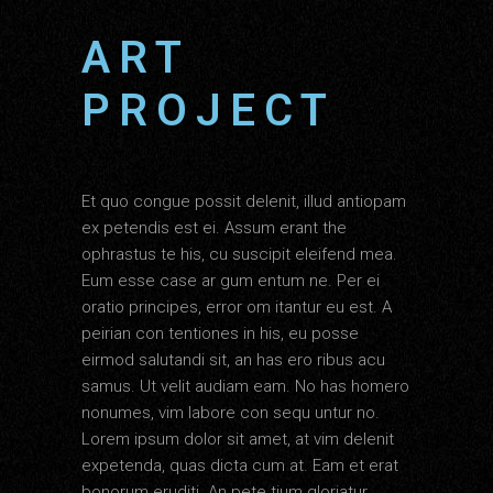
ART
PROJECT
Et quo congue possit delenit, illud antiopam
ex petendis est ei. Assum erant the
ophrastus te his, cu suscipit eleifend mea.
Eum esse case ar gum entum ne. Per ei
oratio principes, error om itantur eu est. A
peirian con tentiones in his, eu posse
eirmod salutandi sit, an has ero ribus acu
samus. Ut velit audiam eam. No has homero
nonumes, vim labore con sequ untur no.
Lorem ipsum dolor sit amet, at vim delenit
expetenda, quas dicta cum at. Eam et erat
bonorum eruditi. An pete tium gloriatur