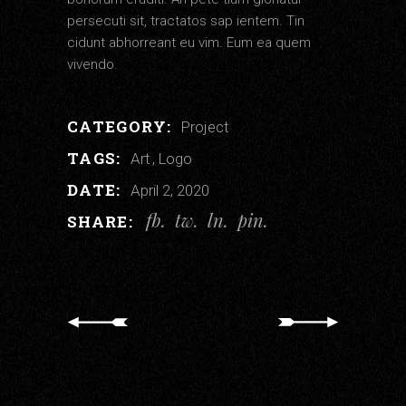
persecuti sit, tractatos sap ientem. Tin
cidunt abhorreant eu vim. Eum ea quem
vivendo.
CATEGORY:
Project
TAGS:
Art
Logo
DATE:
April 2, 2020
fb
tw
ln
pin
SHARE: